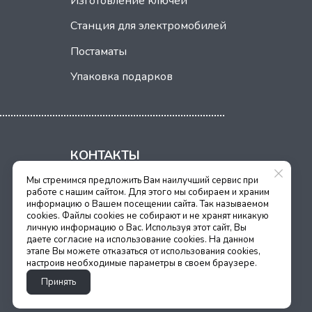
Изготовление ключей
Станция для электромобилей
Постаматы
Упаковка подарков
КОНТАКТЫ
Мы стремимся предложить Вам наилучший сервис при
г. Казань, Кулахметова, 28
работе с нашим сайтом. Для этого мы собираем и храним
+7 (843) 204 90 20
информацию о Вашем посещении сайта. Так называемом
cookies. Файлы cookies не собирают и не хранят никакую
личную информацию о Вас. Используя этот сайт, Вы
даете согласие на использование cookies. На данном
НАПИСАТЬ НАМ
этапе Вы можете отказаться от использования cookies,
настроив необходимые параметры в своем браузере.
Принять