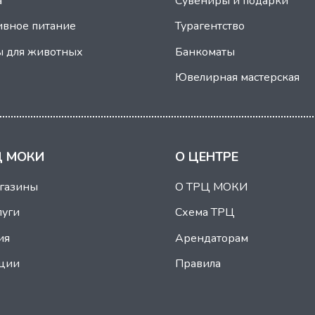
а
Сувениры и подарки
ивное питание
Турагентство
ы для животных
Банкоматы
Ювелирная мастерская
Ц МОКИ
О ЦЕНТРЕ
агазины
О ТРЦ МОКИ
луги
Схема ТРЦ
ия
Арендаторам
кции
Правила